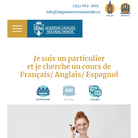
Menu
Skip
Skip
(514) 662-1805
B
to
to
info@languesnouveaumonde.ca
main
footer
H
content
Menu
Je suis un particulier
et je cherche un cours de
Français
/ Anglais
/ Espagnol