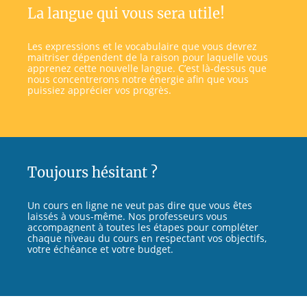
La langue qui vous sera utile!
Les expressions et le vocabulaire que vous devrez
maitriser dépendent de la raison pour laquelle vous
apprenez cette nouvelle langue. C’est là-dessus que
nous concentrerons notre énergie afin que vous
puissiez apprécier vos progrès.
Toujours hésitant ?
Un cours en ligne ne veut pas dire que vous êtes
laissés à vous-même. Nos professeurs vous
accompagnent à toutes les étapes pour compléter
chaque niveau du cours en respectant vos objectifs,
votre échéance et votre budget.