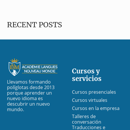
Barra
RECENT POSTS
lateral
Footer
primaria
Cursos y
servicios
Llevamos formando
políglotas desde 2013
Cursos presenciales
porque aprender un
nuevo idioma es
Cursos virtuales
descubrir un nuevo
Cursos en la empresa
mundo.
Talleres de
conversación
Traducciones e