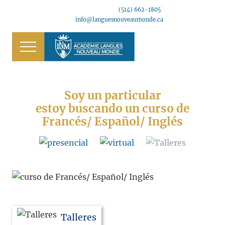
Menu
Saltar
Saltar
(514) 662-1805
B
al
al
info@languesnouveaumonde.ca
contenido
pie
H
principal
de
Menu
página
Soy un particular
estoy buscando un curso de
Francés
/ Español
/ Inglés
Talleres